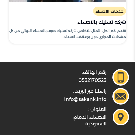
خدمات الاحساء
شركه تسليك بالاحساء
تقدم لكم الحل الأمثل للتخلص شركه تسليك صرف بالاحساء النهائي من كل
مشكلات المجاري دون رجعة،فلا انسداد..
رقم الهاتف:
0532170523
راسلنا عبر البريد :
info@sakank.info
العنوان :
الاحساء، الدمام،
السعودية