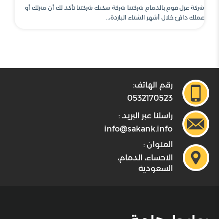
شركة عزل فوم بالدمام شركتنا شركة سكنك شركتنا تأكد لك أن منزلك أو
عملك دافئ خلال أشهر الشتاء الباردة،..
رقم الهاتف:
0532170523
راسلنا عبر البريد :
info@sakank.info
العنوان :
الاحساء، الدمام،
السعودية