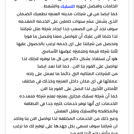
الخامات وافضل اجهزه
والشفط ،
التسليك
كما ايضا من في شركات مدينه العنيزه تطعيك الضمان
الذي يشمل عشر سنوات كاملين على الخدمه المقدمه
سوف تجد أن من الصعب جدا ايجاد شركة مثل شركتنا
لذا حتما الان عليك أن تتواصل معنا وتتصل بنا فورا
وتحصل من شركتنا على اى خدمه ترغب بالحصول عليها
لأننا شركه قيمه ومتميزه غرضها الأساسي
هو أن تستفاد بشكل دائم من كل ما نوفره لاجلك لذا
تواصل على الفور بنا الان ، كما اننا نعد ايضا
من الشركات المثاليه التي دائما ما تعمل على راحه
عملائها في اى مكان داخل العنيزه وكذلك في مختلف
الأماكن الأخرى لذا اتصل على الفور بنا الان.
كما أن شركة تسليك مجاري بعنيزه تعتبر شركة متعدده
الخدمات اى أنها توفر خدمات كثيره جدا في النظافه
والمكافحه والتسليك ونقل العفش
وغير ذلك من الخدمات المختلفه لذا تواصل الان بنا وتاكد
ان شركتنا سوف تسعي بكل جهدها على توفير لك ما ترغب
فيه وأكثر بكثير لأننا الافضل.