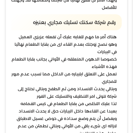
وبهذا الامر لن تقلق نهائيا لان شركتنا ونصائحها قد وجهتك
للأفضل
رقم شركة سكنك تسليك مجاري بعنيزه
هناك أمر ما مهم للغايه عليك أن تفعله عزيزي العميل
وهو نصح زوجتك بعدم القاء اى من بقايا الطعام نهائيا
في البيارات
خصوصا الدهون المتعلقه في الأواني بجانب بقايا الطعام
فهذه الأشياء
تعمل على التعلق ابلبياره من الداخل مما تسبب عدم مرور
للمجاري
وبتالي يحدث الانسداد ومن ثم الطفح وبتالي تحتاج إلى
شركة تتولى امر التنظيف والتسليك على الفور
لذا عليك التخلص من بقايا الطعام في كيس القمامه
بعيدا عن القاءها داخل البيارات حتى لا يحدث الانسداد
ويفضل أن يتم وضع سداده في حوض غسيل الاطباق
لازاله اى شىء باقي من الأواني وبتالي تطمئن من عدم