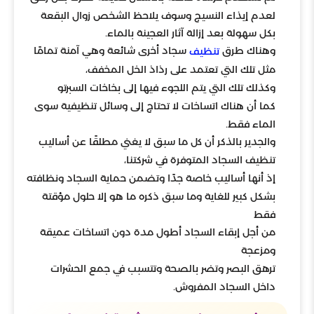
لعدم إيذاء النسيج وسوف يلاحظ الشخص زوال البقعة
بكل سهولة بعد إزالة آثار العجينة بالماء.
وهناك طرق
سجاد أخرى شائعة وهي آمنة تمامًا
تنظيف
مثل تلك التي تعتمد على رذاذ الخل المخفف،
وكذلك تلك التي يتم اللجوء فيها إلى بخاخات السبرتو
كما أن هناك اتساخات لا تحتاج إلى وسائل تنظيفية سوى
الماء فقط.
والجدير بالذكر أن كل ما سبق لا يغني مطلقًا عن أساليب
تنظيف السجاد المتوفرة في شركتنا،
إذ أنها أساليب خاصة جدًا وتضمن حماية السجاد ونظافته
بشكل كبير للغاية وما سبق ذكره ما هو إلا حلول مؤقتة
فقط
من أجل إبقاء السجاد أطول مدة دون اتساخات عميقة
ومزعجة
ترهق البصر وتضر بالصحة وتتسبب في جمع الحشرات
داخل السجاد المفروش.