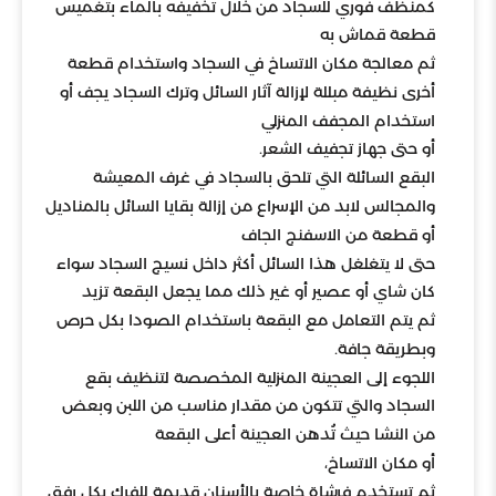
كمنظف فوري للسجاد من خلال تخفيفه بالماء بتغميس
قطعة قماش به
ثم معالجة مكان الاتساخ في السجاد واستخدام قطعة
أخرى نظيفة مبللة لإزالة آثار السائل وترك السجاد يجف أو
استخدام المجفف المنزلي
أو حتى جهاز تجفيف الشعر.
البقع السائلة التي تلحق بالسجاد في غرف المعيشة
والمجالس لابد من الإسراع من إزالة بقايا السائل بالمناديل
أو قطعة من الاسفنج الجاف
حتى لا يتغلغل هذا السائل أكثر داخل نسيج السجاد سواء
كان شاي أو عصير أو غير ذلك مما يجعل البقعة تزيد
ثم يتم التعامل مع البقعة باستخدام الصودا بكل حرص
وبطريقة جافة.
اللجوء إلى العجينة المنزلية المخصصة لتنظيف بقع
السجاد والتي تتكون من مقدار مناسب من اللبن وبعض
من النشا حيث تُدهن العجينة أعلى البقعة
أو مكان الاتساخ،
ثم تستخدم فرشاة خاصة بالأسنان قديمة للفرك بكل رفق